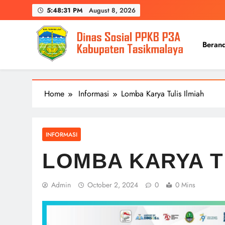
Skip
5:48:32 PM
August 8, 2026
to
content
Beran
Home
Informasi
Lomba Karya Tulis Ilmiah
INFORMASI
LOMBA KARYA T
Admin
October 2, 2024
0
0 Mins