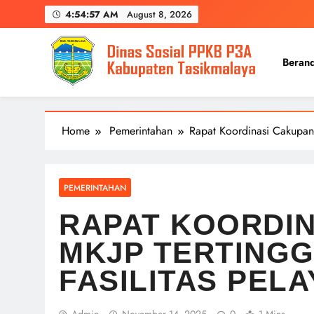
Skip
4:54:58 AM
August 8, 2026
to
content
Beran
Home
Pemerintahan
Rapat Koordinasi Cakupan 
PEMERINTAHAN
RAPAT KOORDIN
MKJP TERTINGG
FASILITAS PEL