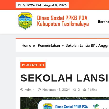
Skip
5:02:27 PM
August 8, 2026
to
content
Beran
Home
Pemerintahan
Sekolah Lansia BKL Anggr
PEMERINTAHAN
SEKOLAH LANS
Admin
November 1, 2024
0
1 Mins